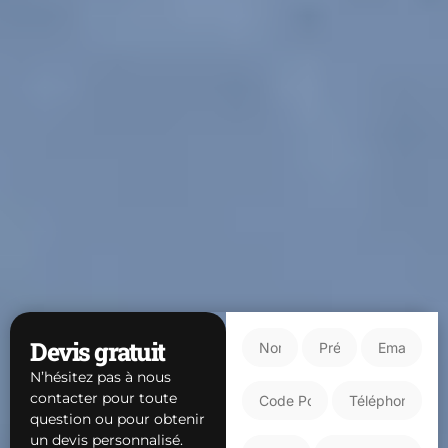
Devis gratuit
N’hésitez pas à nous
contacter pour toute
question ou pour obtenir
un devis personnalisé.