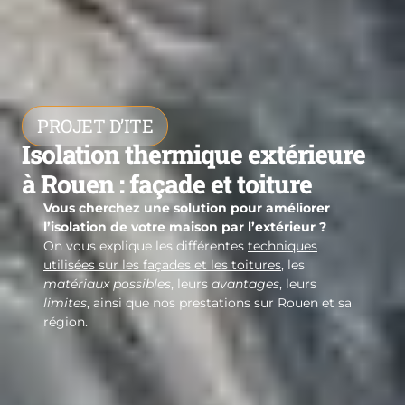
PROJET D’ITE
Isolation thermique extérieure
à Rouen : façade et toiture
Vous cherchez une solution pour améliorer
l’isolation de votre maison par l’extérieur ?
On vous explique les différentes
techniques
utilisées sur les façades et les toitures
, les
matériaux possibles
, leurs
avantages
, leurs
limites
, ainsi que nos prestations sur Rouen et sa
région.