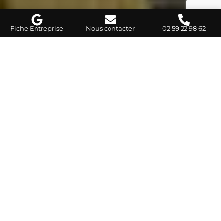
Fiche Entreprise
Nous contacter
02 59 22 98 62
L'IMPACT DE L'ISOLATION EXTÉRIEURE
Pourquoi isoler par l’extérieur ?
L’isolation thermique par l’extérieur (ITE) est l’une des
solutions les plus efficaces pour améliorer la
performance énergétique d’un bâtiment
. Elle consiste
à envelopper les murs ou la toiture d’un matériau
isolant, sans toucher à l’intérieur de la maison.
Ce principe présente plusieurs avantages concrets :
•
Réduction immédiate des pertes de chaleur
par les
parois exposées
•
Gain de confort thermique
en hiver comme en été
•
Absence de travaux à l’intérieur
: pas de perte de
surface habitable
•
Modernisation esthétique
des façades ou de la
toiture