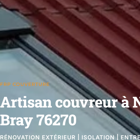
FRP COUVERTURE
Artisan couvreur à 
Bray 76270
RÉNOVATION EXTÉRIEUR | ISOLATION | ENTR