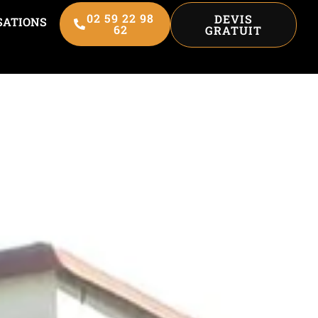
02 59 22 98
DEVIS
SATIONS
62
GRATUIT