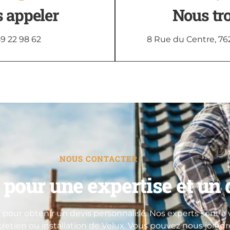
 appeler
Nous tr
9 22 98 62
8 Rue du Centre, 76
NOUS CONTACTER
pour une expertise et un d
pour obtenir un devis personnalisé. Nos experts sont à v
ntretien ou installation de Velux. Vous pouvez nous joind