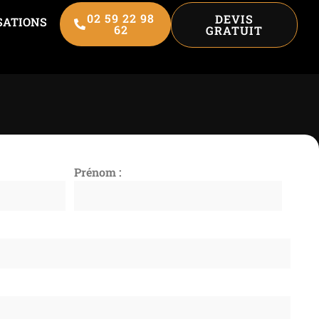
02 59 22 98
DEVIS
SATIONS
62
GRATUIT
Prénom :