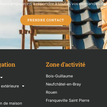
 nous engageons à répondre à toutes vos demandes dans 
PRENDRE CONTACT
ation
Zone d'activité
Bois-Guillaume
Neufchâtel-en-Bray
n extérieure
Rouen
Franqueville Saint Pierre
on de maison