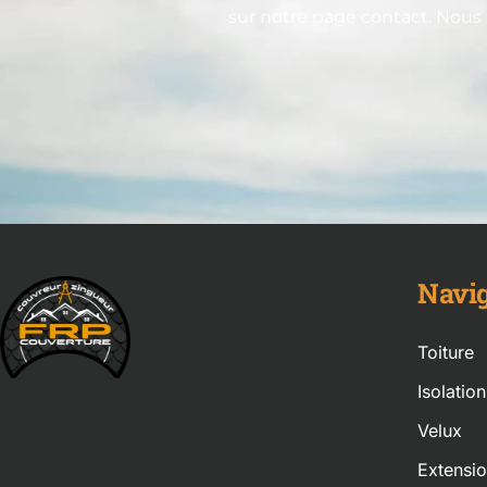
sur notre page contact. Nous
Navig
Toiture
Isolatio
Velux
Extensi