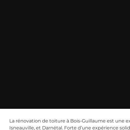
La rénovation de toiture à Bois-Guillaume est une e
Isneauville, et Darnétal. Forte d’une expérience solid