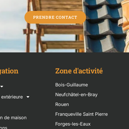
PRENDRE CONTACT
ation
Zone d'activité
Bois-Guillaume
Neufchâtel-en-Bray
n extérieure
Rouen
Franqueville Saint Pierre
on de maison
Forges-les-Eaux
ions