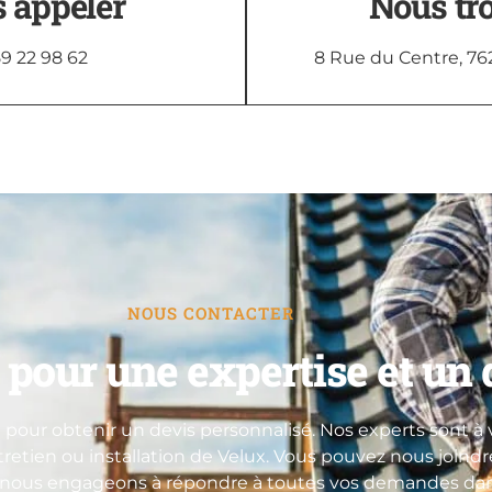
 appeler
Nous tr
9 22 98 62
8 Rue du Centre, 76
NOUS CONTACTER
pour une expertise et un d
pour obtenir un devis personnalisé. Nos experts sont à v
ntretien ou installation de Velux. Vous pouvez nous joind
 nous engageons à répondre à toutes vos demandes dans 