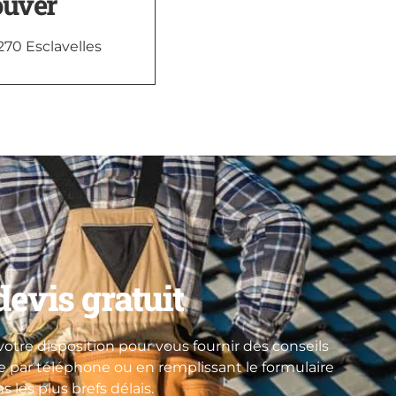
ouver
270 Esclavelles
evis gratuit
otre disposition pour vous fournir des conseils
re par téléphone ou en remplissant le formulaire
les plus brefs délais.