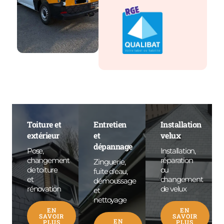
Toiture et
Entretien
Installation
extérieur
et
velux
dépannage
Pose,
Installation,
changement
réparation
Zinguerie,
de toiture
ou
fuite d'eau,
et
changement
démoussage
rénovation
de velux
et
nettoyage
EN
EN
SAVOIR
SAVOIR
EN
PLUS
PLUS