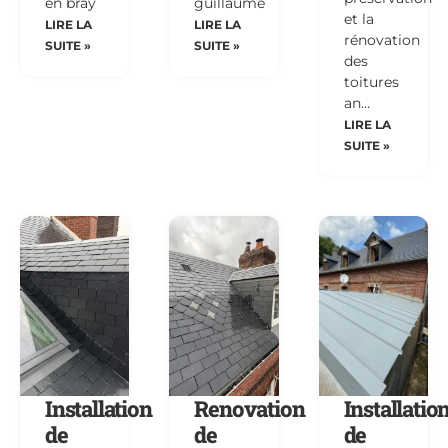
en bray
guillaume
et la
LIRE LA
LIRE LA
rénovation
SUITE »
SUITE »
des
toitures
an…
LIRE LA
SUITE »
Installation
Renovation
Installatio
de
de
de