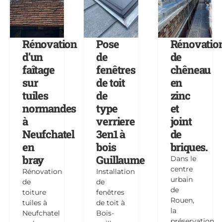
Rénovation
Pose
Rénovatio
d’un
de
de
faîtage
fenêtres
chêneau
sur
de toit
en
tuiles
de
zinc
normandes
type
et
à
verriere
joint
Neufchatel
3en1 à
de
en
bois
briques.
bray
Guillaume
Dans le
centre
Rénovation
Installation
urbain
de
de
de
toiture
fenêtres
Rouen,
tuiles à
de toit à
la
Neufchatel
Bois-
préservation