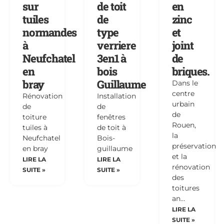
sur
de toit
en
tuiles
de
zinc
normandes
type
et
à
verriere
joint
Neufchatel
3en1 à
de
en
bois
briques.
bray
Guillaume
Dans le
centre
Rénovation
Installation
urbain
de
de
de
toiture
fenêtres
Rouen,
tuiles à
de toit à
la
Neufchatel
Bois-
préservation
en bray
guillaume
et la
LIRE LA
LIRE LA
rénovation
SUITE »
SUITE »
des
toitures
an…
LIRE LA
SUITE »