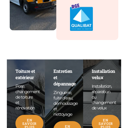
Toiture et
Entretien
Installation
extérieur
et
velux
dépannage
Pose,
Installation,
changement
réparation
Zinguerie,
de toiture
ou
fuite d'eau,
et
changement
démoussage
rénovation
de velux
et
nettoyage
EN
EN
SAVOIR
SAVOIR
EN
PLUS
PLUS