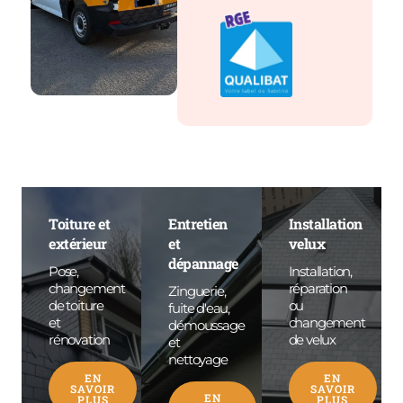
Toiture et
Entretien
Installation
extérieur
et
velux
dépannage
Pose,
Installation,
changement
réparation
Zinguerie,
de toiture
ou
fuite d'eau,
et
changement
démoussage
rénovation
de velux
et
nettoyage
EN
EN
SAVOIR
SAVOIR
EN
PLUS
PLUS