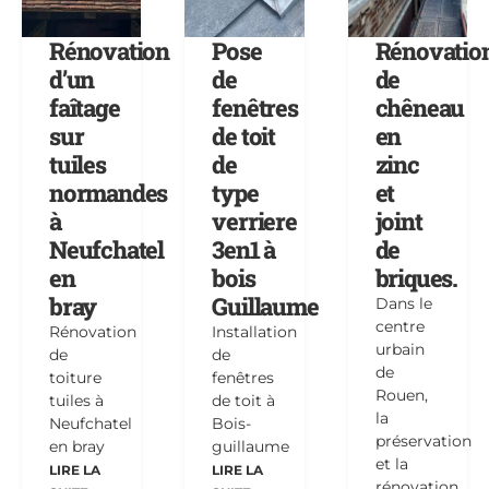
Rénovation
Pose
Rénovatio
d’un
de
de
faîtage
fenêtres
chêneau
sur
de toit
en
tuiles
de
zinc
normandes
type
et
à
verriere
joint
Neufchatel
3en1 à
de
en
bois
briques.
bray
Guillaume
Dans le
centre
Rénovation
Installation
urbain
de
de
de
toiture
fenêtres
Rouen,
tuiles à
de toit à
la
Neufchatel
Bois-
préservation
en bray
guillaume
et la
LIRE LA
LIRE LA
rénovation