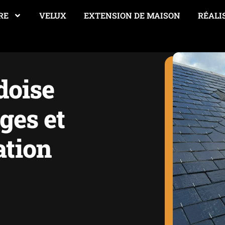
RE
VELUX
EXTENSION DE MAISON
RÉALI
doise
ges et
ation