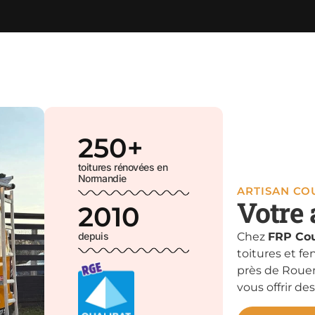
250
+
toitures rénovées en
Normandie
ARTISAN C
Votre 
2010
depuis
Chez
FRP Cou
toitures et fe
près de Rouen
vous offrir des