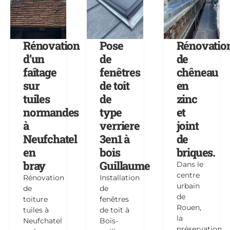
Rénovation
Pose
Rénovatio
d’un
de
de
faîtage
fenêtres
chêneau
sur
de toit
en
tuiles
de
zinc
normandes
type
et
à
verriere
joint
Neufchatel
3en1 à
de
en
bois
briques.
bray
Guillaume
Dans le
centre
Rénovation
Installation
urbain
de
de
de
toiture
fenêtres
Rouen,
tuiles à
de toit à
la
Neufchatel
Bois-
préservation