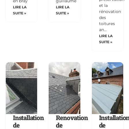
en bray
guillaume
et la
LIRE LA
LIRE LA
rénovation
SUITE »
SUITE »
des
toitures
an…
LIRE LA
SUITE »
Installation
Renovation
Installatio
de
de
de