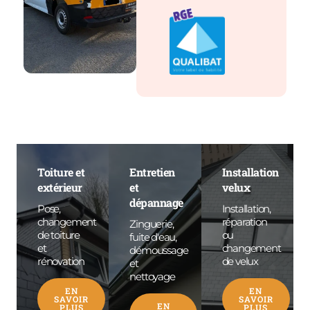
Toiture et
Entretien
Installation
extérieur
et
velux
dépannage
Pose,
Installation,
changement
réparation
Zinguerie,
de toiture
ou
fuite d'eau,
et
changement
démoussage
rénovation
de velux
et
nettoyage
EN
EN
SAVOIR
SAVOIR
EN
PLUS
PLUS