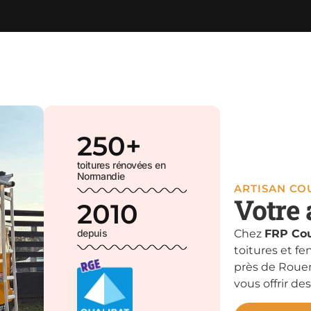
250
+
toitures rénovées en
Normandie
ARTISAN C
Votre 
2010
depuis
Chez
FRP Cou
toitures et fe
près de Rouen
vous offrir des