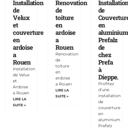
Installation
Renovation
Installatio
de
de
de
Velux
toiture
Couvertur
et
en
en
couverture
ardoise
aluminium
en
a
Prefalz
ardoise
Rouen
de
a
chez
Renovation
de
Rouen
Prefa
toiture
à
Installation
en
de Velux
Dieppe.
ardoise
et
Profitez
a Rouen
Ardoise
d’une
LIRE LA
a Rouen
installation
SUITE »
LIRE LA
de
SUITE »
couverture
en
aluminium
Prefalz