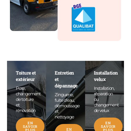
Toiture et
Entretien
Installation
extérieur
et
velux
dépannage
Pose,
Installation,
changement
réparation
Zinguerie,
de toiture
ou
fuite d'eau,
et
changement
démoussage
rénovation
de velux
et
nettoyage
EN
EN
SAVOIR
SAVOIR
EN
PLUS
PLUS