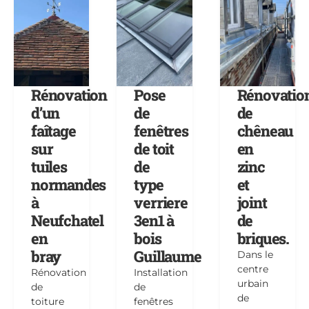
Rénovation
Pose
Rénovatio
d’un
de
de
faîtage
fenêtres
chêneau
sur
de toit
en
tuiles
de
zinc
normandes
type
et
à
verriere
joint
Neufchatel
3en1 à
de
en
bois
briques.
bray
Guillaume
Dans le
centre
Rénovation
Installation
urbain
de
de
de
toiture
fenêtres