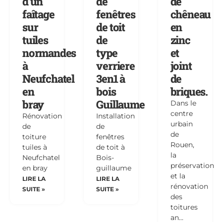
d’un
de
de
faîtage
fenêtres
chêneau
sur
de toit
en
tuiles
de
zinc
normandes
type
et
à
verriere
joint
Neufchatel
3en1 à
de
en
bois
briques.
bray
Guillaume
Dans le
centre
Rénovation
Installation
urbain
de
de
de
toiture
fenêtres
Rouen,
tuiles à
de toit à
la
Neufchatel
Bois-
préservation
en bray
guillaume
et la
LIRE LA
LIRE LA
rénovation
SUITE »
SUITE »
des
toitures
an…