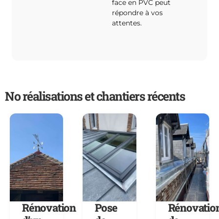
face en PVC peut
répondre à vos
attentes.
No réalisations et chantiers récents
Rénovation
Pose
Rénovatio