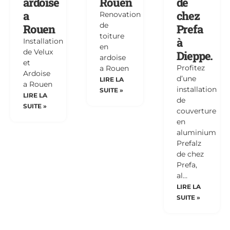
ardoise
Rouen
de
a
chez
Renovation
de
Rouen
Prefa
toiture
à
Installation
en
de Velux
Dieppe.
ardoise
et
Profitez
a Rouen
Ardoise
d’une
LIRE LA
a Rouen
installation
SUITE »
LIRE LA
de
SUITE »
couverture
en
aluminium
Prefalz
de chez
Prefa,
al…
LIRE LA
SUITE »