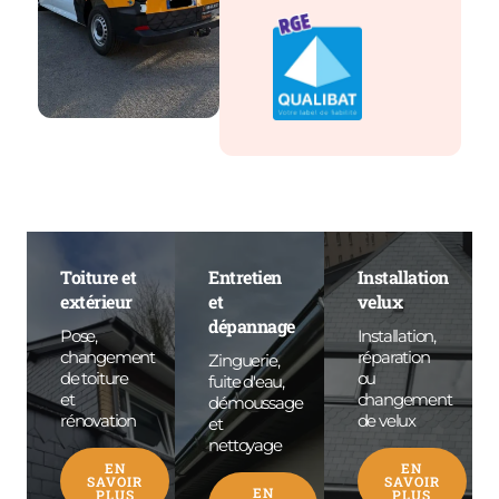
Toiture et
Entretien
Installation
extérieur
et
velux
dépannage
Pose,
Installation,
changement
réparation
Zinguerie,
de toiture
ou
fuite d'eau,
et
changement
démoussage
rénovation
de velux
et
nettoyage
EN
EN
SAVOIR
SAVOIR
EN
PLUS
PLUS