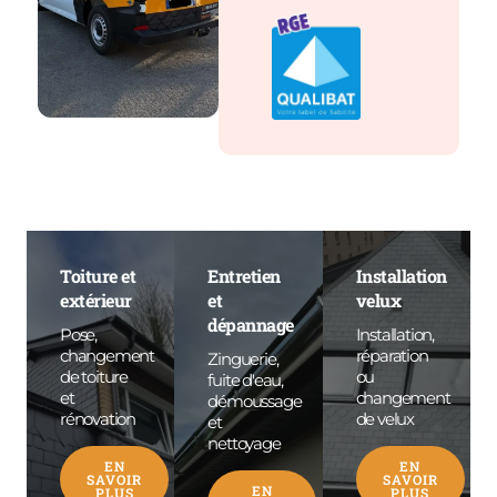
Toiture et
Entretien
Installation
extérieur
et
velux
dépannage
Pose,
Installation,
changement
réparation
Zinguerie,
de toiture
ou
fuite d'eau,
et
changement
démoussage
rénovation
de velux
et
nettoyage
EN
EN
SAVOIR
SAVOIR
EN
PLUS
PLUS