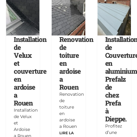
Installation
Renovation
Installatio
de
de
de
Velux
toiture
Couvertur
et
en
en
couverture
ardoise
aluminium
en
a
Prefalz
ardoise
Rouen
de
a
chez
Renovation
de
Rouen
Prefa
toiture
à
Installation
en
de Velux
Dieppe.
ardoise
et
Profitez
a Rouen
Ardoise
d’une
LIRE LA
a Rouen