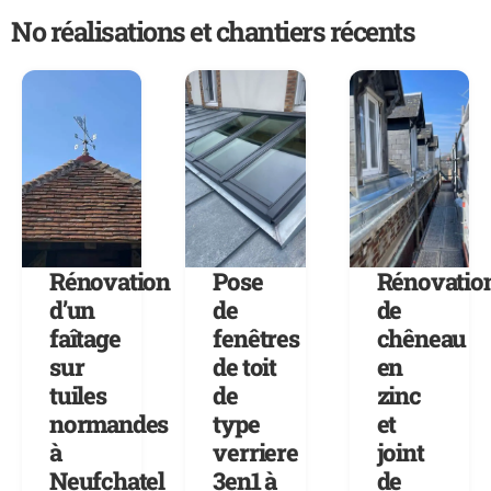
No réalisations et chantiers récents
Rénovation
Pose
Rénovatio
d’un
de
de
faîtage
fenêtres
chêneau
sur
de toit
en
tuiles
de
zinc
normandes
type
et
à
verriere
joint
Neufchatel
3en1 à
de