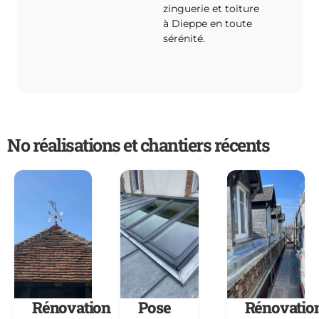
zinguerie et toiture
à Dieppe en toute
sérénité.
No réalisations et chantiers récents
Rénovation
Pose
Rénovatio