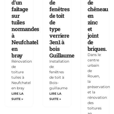
d’un
de
de
faîtage
fenêtres
chêneau
sur
de toit
en
tuiles
de
zinc
normandes
type
et
à
verriere
joint
Neufchatel
3en1 à
de
en
bois
briques.
bray
Guillaume
Dans le
centre
Rénovation
Installation
urbain
de
de
de
toiture
fenêtres
Rouen,
tuiles à
de toit à
la
Neufchatel
Bois-
préservation
en bray
guillaume
et la
LIRE LA
LIRE LA
rénovation
SUITE »
SUITE »
des
toitures
an…