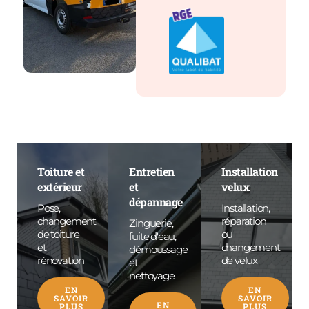
Toiture et
Entretien
Installation
extérieur
et
velux
dépannage
Pose,
Installation,
changement
réparation
Zinguerie,
de toiture
ou
fuite d'eau,
et
changement
démoussage
rénovation
de velux
et
nettoyage
EN
EN
SAVOIR
SAVOIR
EN
PLUS
PLUS