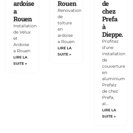
ardoise
Rouen
de
a
chez
Renovation
de
Rouen
Prefa
toiture
à
Installation
en
de Velux
Dieppe.
ardoise
et
Profitez
a Rouen
Ardoise
d’une
LIRE LA
a Rouen
installation
SUITE »
LIRE LA
de
SUITE »
couverture
en
aluminium
Prefalz
de chez
Prefa,
al…
LIRE LA
SUITE »