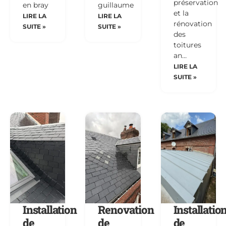
préservation
en bray
guillaume
et la
LIRE LA
LIRE LA
rénovation
SUITE »
SUITE »
des
toitures
an…
LIRE LA
SUITE »
Installation
Renovation
Installatio
de
de
de