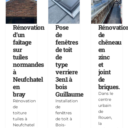
Rénovation
Pose
Rénovatio
d’un
de
de
faîtage
fenêtres
chêneau
sur
de toit
en
tuiles
de
zinc
normandes
type
et
à
verriere
joint
Neufchatel
3en1 à
de
en
bois
briques.
bray
Guillaume
Dans le
centre
Rénovation
Installation
urbain
de
de
de
toiture
fenêtres
Rouen,
tuiles à
de toit à
la
Neufchatel
Bois-