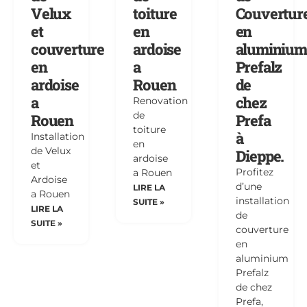
Velux
toiture
Couvertur
et
en
en
couverture
ardoise
aluminium
en
a
Prefalz
ardoise
Rouen
de
a
chez
Renovation
de
Rouen
Prefa
toiture
à
Installation
en
de Velux
Dieppe.
ardoise
et
Profitez
a Rouen
Ardoise
d’une
LIRE LA
a Rouen
installation
SUITE »
LIRE LA
de
SUITE »
couverture
en
aluminium
Prefalz
de chez
Prefa,