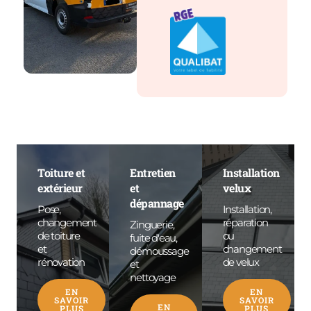
Toiture et
Entretien
Installation
extérieur
et
velux
dépannage
Pose,
Installation,
changement
réparation
Zinguerie,
de toiture
ou
fuite d'eau,
et
changement
démoussage
rénovation
de velux
et
nettoyage
EN
EN
SAVOIR
SAVOIR
EN
PLUS
PLUS