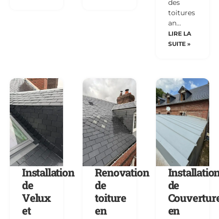
des
toitures
an…
LIRE LA
SUITE »
Installation
Renovation
Installatio
de
de
de
Velux
toiture
Couvertur
et
en
en