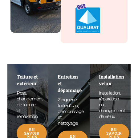
Toiture et
Entretien
Installation
extérieur
et
velux
dépannage
Pose,
Installation,
changement
réparation
Zinguerie,
de toiture
ou
fuite d'eau,
et
changement
démoussage
rénovation
de velux
et
nettoyage
EN
EN
SAVOIR
SAVOIR
EN
PLUS
PLUS