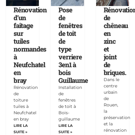
Rénovation
Pose
Rénovatio
d’un
de
de
faîtage
fenêtres
chêneau
sur
de toit
en
tuiles
de
zinc
normandes
type
et
à
verriere
joint
Neufchatel
3en1 à
de
en
bois
briques.
bray
Guillaume
Dans le
centre
Rénovation
Installation
urbain
de
de
de
toiture
fenêtres
Rouen,
tuiles à
de toit à
la
Neufchatel
Bois-
préservation
en bray
guillaume
et la
LIRE LA
LIRE LA
rénovation
SUITE »
SUITE »