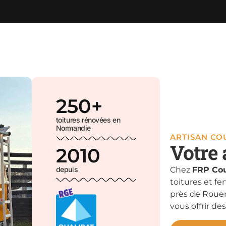
250
+
toitures rénovées en
Normandie
ARTISAN C
Votre 
2010
depuis
Chez
FRP Cou
toitures et fe
près de Rouen
vous offrir des