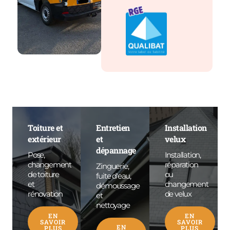
Toiture et
Entretien
Installation
extérieur
et
velux
dépannage
Pose,
Installation,
changement
réparation
Zinguerie,
de toiture
ou
fuite d'eau,
et
changement
démoussage
rénovation
de velux
et
nettoyage
EN
EN
SAVOIR
SAVOIR
EN
PLUS
PLUS