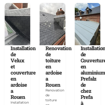
Installation
Renovation
Installatio
de
de
de
Velux
toiture
Couvertur
et
en
en
couverture
ardoise
aluminium
en
a
Prefalz
ardoise
Rouen
de
a
chez
Renovation
de
Rouen
Prefa
toiture
à
Installation