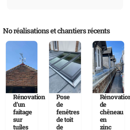
No réalisations et chantiers récents
Rénovation
Pose
Rénovatio
d’un
de
de
faîtage
fenêtres
chêneau
sur
de toit
en
tuiles
de
zinc