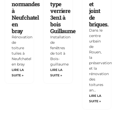
normandes
type
et
à
verriere
joint
Neufchatel
3en1 à
de
en
bois
briques.
bray
Guillaume
Dans le
centre
Rénovation
Installation
urbain
de
de
de
toiture
fenêtres
Rouen,
tuiles à
de toit à
la
Neufchatel
Bois-
préservation
en bray
guillaume
et la
LIRE LA
LIRE LA
rénovation
SUITE »
SUITE »
des
toitures
an…
LIRE LA
SUITE »