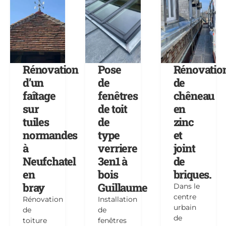
Rénovation
Pose
Rénovatio
d’un
de
de
faîtage
fenêtres
chêneau
sur
de toit
en
tuiles
de
zinc
normandes
type
et
à
verriere
joint
Neufchatel
3en1 à
de
en
bois
briques.
bray
Guillaume
Dans le
centre
Rénovation
Installation
urbain
de
de
de
toiture
fenêtres