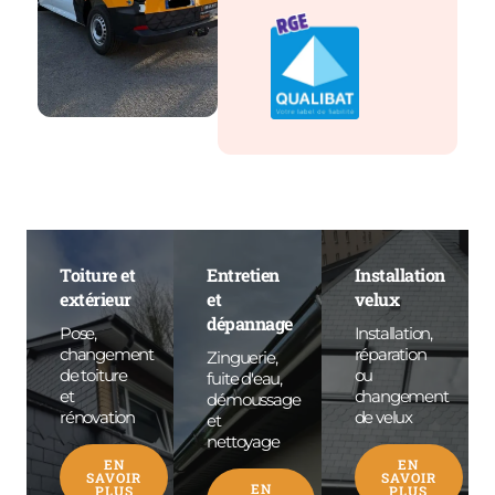
Toiture et
Entretien
Installation
extérieur
et
velux
dépannage
Pose,
Installation,
changement
réparation
Zinguerie,
de toiture
ou
fuite d'eau,
et
changement
démoussage
rénovation
de velux
et
nettoyage
EN
EN
SAVOIR
SAVOIR
EN
PLUS
PLUS