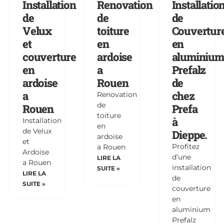
Installation
Renovation
Installatio
de
de
de
Velux
toiture
Couvertur
et
en
en
couverture
ardoise
aluminium
en
a
Prefalz
ardoise
Rouen
de
a
chez
Renovation
de
Rouen
Prefa
toiture
à
Installation
en
de Velux
Dieppe.
ardoise
et
Profitez
a Rouen
Ardoise
d’une
LIRE LA
a Rouen
installation
SUITE »
LIRE LA
de
SUITE »
couverture
en
aluminium
Prefalz