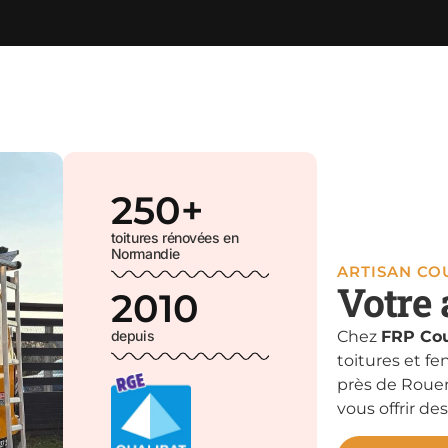
250
+
toitures rénovées en
Normandie
ARTISAN C
Votre 
2010
depuis
Chez
FRP Cou
toitures et fe
près de Rouen
vous offrir des