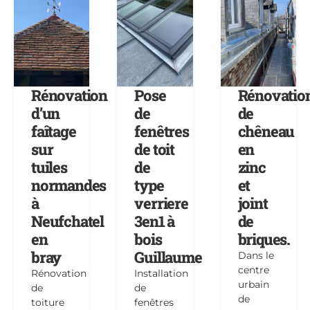
Rénovation
Pose
Rénovatio
d’un
de
de
faîtage
fenêtres
chêneau
sur
de toit
en
tuiles
de
zinc
normandes
type
et
à
verriere
joint
Neufchatel
3en1 à
de
en
bois
briques.
bray
Guillaume
Dans le
centre
Rénovation
Installation
urbain
de
de
de
toiture
fenêtres