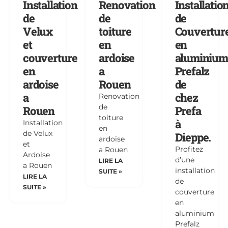
Installation
Renovation
Installatio
de
de
de
Velux
toiture
Couvertur
et
en
en
couverture
ardoise
aluminium
en
a
Prefalz
ardoise
Rouen
de
a
chez
Renovation
de
Rouen
Prefa
toiture
à
Installation
en
de Velux
Dieppe.
ardoise
et
Profitez
a Rouen
Ardoise
d’une
LIRE LA
a Rouen
installation
SUITE »
LIRE LA
de
SUITE »
couverture
en
aluminium
Prefalz