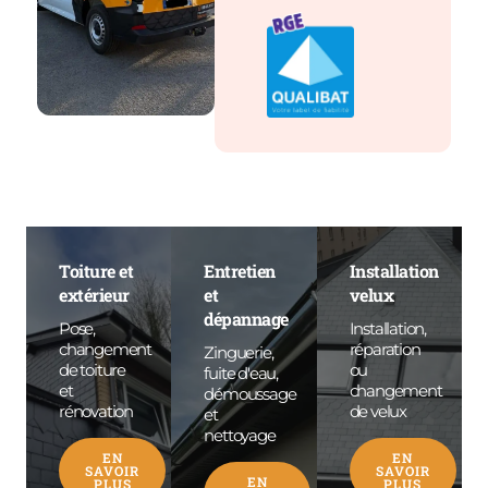
Toiture et
Entretien
Installation
extérieur
et
velux
dépannage
Pose,
Installation,
changement
réparation
Zinguerie,
de toiture
ou
fuite d'eau,
et
changement
démoussage
rénovation
de velux
et
nettoyage
EN
EN
SAVOIR
SAVOIR
EN
PLUS
PLUS