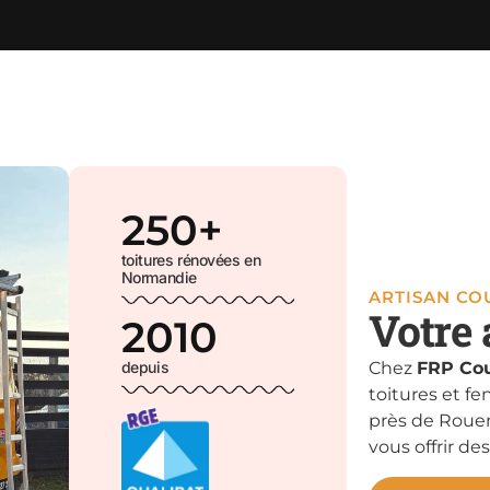
250
+
toitures rénovées en
Normandie
ARTISAN C
Votre 
2010
depuis
Chez
FRP Cou
toitures et fe
près de Rouen
vous offrir des