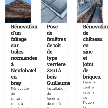
Rénovation
Pose
Rénovatio
d’un
de
de
faîtage
fenêtres
chêneau
sur
de toit
en
tuiles
de
zinc
normandes
type
et
à
verriere
joint
Neufchatel
3en1 à
de
en
bois
briques.
bray
Guillaume
Dans le
centre
Rénovation
Installation
urbain
de
de
de
toiture
fenêtres
Rouen,
tuiles à
de toit à
la