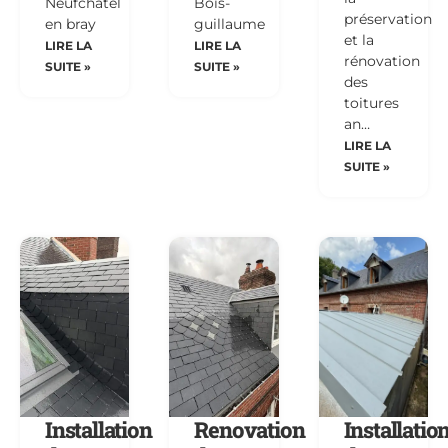
Neufchatel
Bois-
préservation
en bray
guillaume
et la
LIRE LA
LIRE LA
rénovation
SUITE »
SUITE »
des
toitures
an…
LIRE LA
SUITE »
Installation
Renovation
Installatio