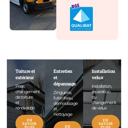
Toiture et
Entretien
Installation
extérieur
et
velux
dépannage
Pose,
Installation,
changement
réparation
Zinguerie,
de toiture
ou
fuite d'eau,
et
changement
démoussage
rénovation
de velux
et
nettoyage
EN
EN
SAVOIR
SAVOIR
EN
PLUS
PLUS