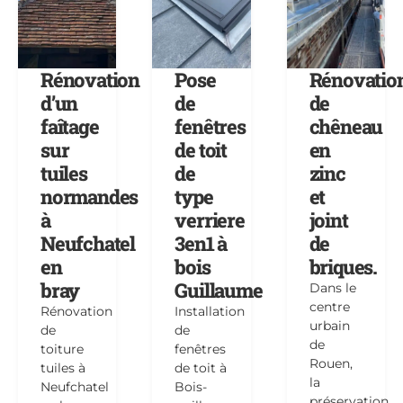
Rénovation
Pose
Rénovatio
d’un
de
de
faîtage
fenêtres
chêneau
sur
de toit
en
tuiles
de
zinc
normandes
type
et
à
verriere
joint
Neufchatel
3en1 à
de
en
bois
briques.
bray
Guillaume
Dans le
centre
Rénovation
Installation
urbain
de
de
de
toiture
fenêtres
Rouen,
tuiles à
de toit à
la
Neufchatel
Bois-
préservation