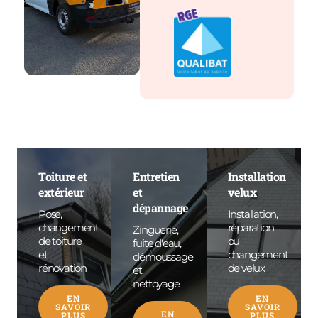
Toiture et
Entretien
Installation
extérieur
et
velux
dépannage
Pose,
Installation,
changement
réparation
Zinguerie,
de toiture
ou
fuite d'eau,
et
changement
démoussage
rénovation
de velux
et
nettoyage
EN
EN
SAVOIR
SAVOIR
EN
PLUS
PLUS