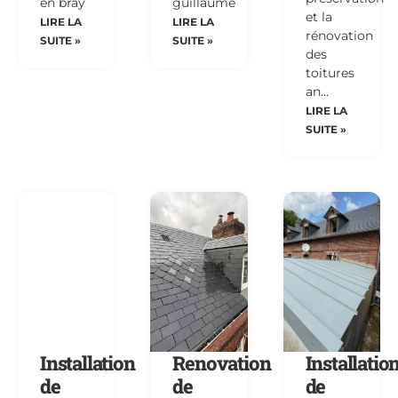
en bray
guillaume
et la
LIRE LA
LIRE LA
rénovation
SUITE »
SUITE »
des
toitures
an…
LIRE LA
SUITE »
Installation
Renovation
Installatio
de
de
de