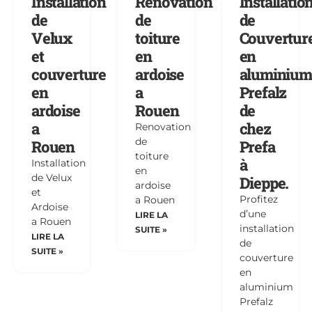
Installation
Renovation
Installatio
de
de
de
Velux
toiture
Couvertur
et
en
en
couverture
ardoise
aluminium
en
a
Prefalz
ardoise
Rouen
de
a
chez
Renovation
de
Rouen
Prefa
toiture
à
Installation
en
de Velux
Dieppe.
ardoise
et
Profitez
a Rouen
Ardoise
d’une
LIRE LA
a Rouen
installation
SUITE »
LIRE LA
de
SUITE »
couverture
en
aluminium
Prefalz