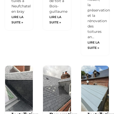
tuiles à
de toit à
la
Neufchatel
Bois-
préservation
en bray
guillaume
et la
LIRE LA
LIRE LA
rénovation
SUITE »
SUITE »
des
toitures
an…
LIRE LA
SUITE »