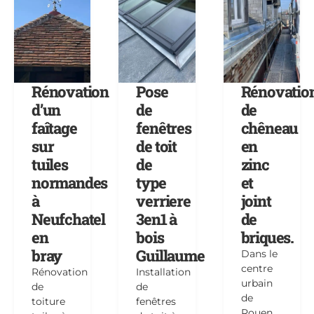
Rénovation
Pose
Rénovatio
d’un
de
de
faîtage
fenêtres
chêneau
sur
de toit
en
tuiles
de
zinc
normandes
type
et
à
verriere
joint
Neufchatel
3en1 à
de
en
bois
briques.
bray
Guillaume
Dans le
centre
Rénovation
Installation
urbain
de
de
de
toiture
fenêtres
Rouen,