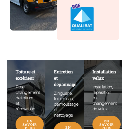
Toiture et
Entretien
Installation
extérieur
et
velux
dépannage
Pose,
Installation,
changement
réparation
Zinguerie,
de toiture
ou
fuite d'eau,
et
changement
démoussage
rénovation
de velux
et
nettoyage
EN
EN
SAVOIR
SAVOIR
EN
PLUS
PLUS