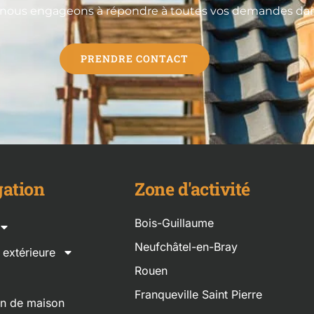
 nous engageons à répondre à toutes vos demandes dans 
PRENDRE CONTACT
ation
Zone d'activité
Bois-Guillaume
Neufchâtel-en-Bray
n extérieure
Rouen
Franqueville Saint Pierre
on de maison