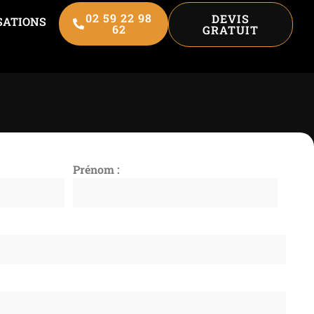
02 59 22 98
DEVIS
SATIONS
62
GRATUIT
Prénom :