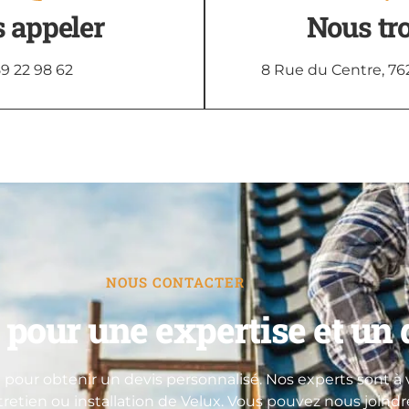
 appeler
Nous tr
9 22 98 62
8 Rue du Centre, 76
NOUS CONTACTER
pour une expertise et un d
pour obtenir un devis personnalisé. Nos experts sont à v
ntretien ou installation de Velux. Vous pouvez nous joind