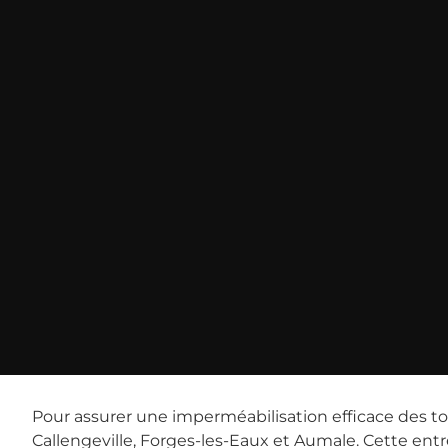
Pour assurer une imperméabilisation efficace des toi
Callengeville, Forges-les-Eaux et Aumale. Cette ent