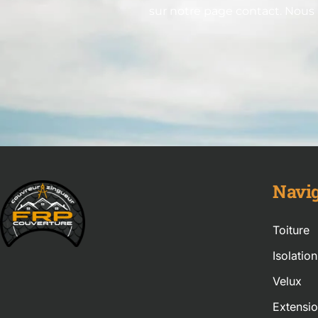
sur notre page contact. Nous
Navig
Toiture
Isolatio
Velux
Extensi