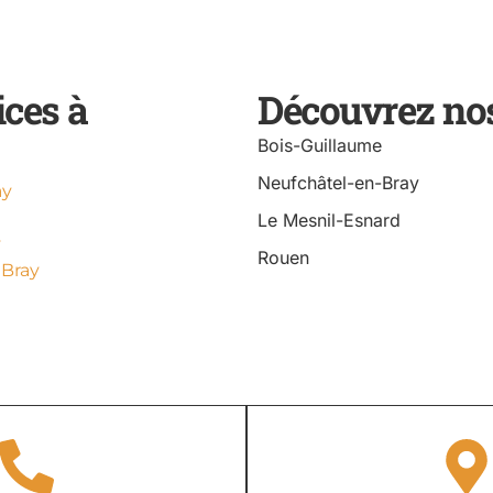
ices à
Découvrez nos
Bois-Guillaume
Neufchâtel-en-Bray
ay
Le Mesnil-Esnard
y
Rouen
 Bray