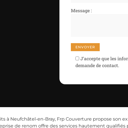
Message :
J’accepte que les info
demande de contact.
ts à Neufchâtel-en-Bray, Frp Couverture propose son expe
reprise de renom offre des services hautement qualifiés