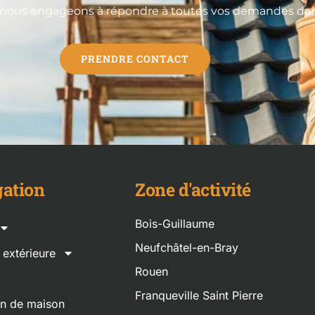
 nous engageons à répondre à toutes vos demandes dans 
PRENDRE CONTACT
ation
Zone d'activité
Bois-Guillaume
Neufchâtel-en-Bray
n extérieure
Rouen
Franqueville Saint Pierre
on de maison