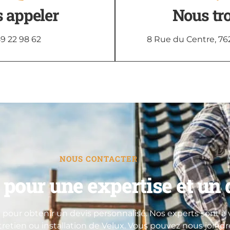
 appeler
Nous tr
9 22 98 62
8 Rue du Centre, 76
NOUS CONTACTER
pour une expertise et un d
pour obtenir un devis personnalisé. Nos experts sont à v
ntretien ou installation de Velux. Vous pouvez nous joind