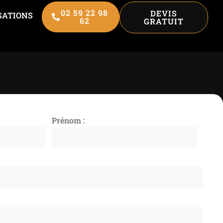
02 59 22 98
DEVIS
SATIONS
62
GRATUIT
Prénom :