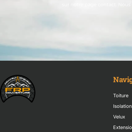
sur notre page contact. Nous
Navig
Toiture
Isolatio
Velux
Extensi