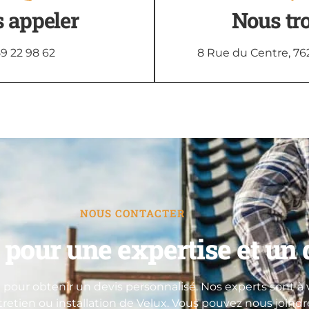
 appeler
Nous tr
9 22 98 62
8 Rue du Centre, 76
NOUS CONTACTER
pour une expertise et un d
pour obtenir un devis personnalisé. Nos experts sont à v
ntretien ou installation de Velux. Vous pouvez nous joind