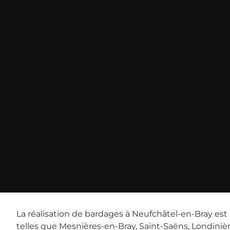
La réalisation de bardages à Neufchâtel-en-Bray es
telles que Mesnières-en-Bray, Saint-Saëns, Londinièr