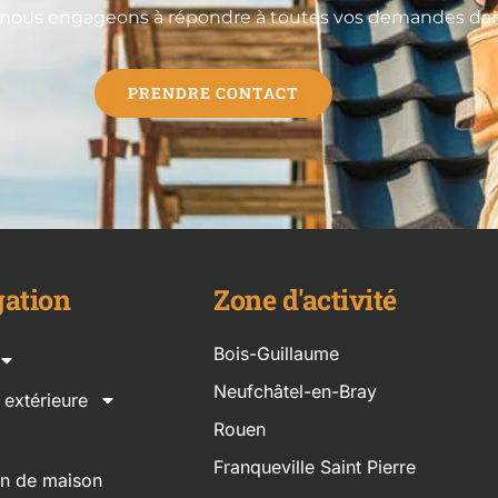
 nous engageons à répondre à toutes vos demandes dans 
PRENDRE CONTACT
ation
Zone d'activité
Bois-Guillaume
Neufchâtel-en-Bray
n extérieure
Rouen
Franqueville Saint Pierre
on de maison