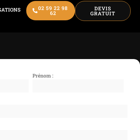
02 59 22 98
DEVIS
SATIONS
62
GRATUIT
Prénom :