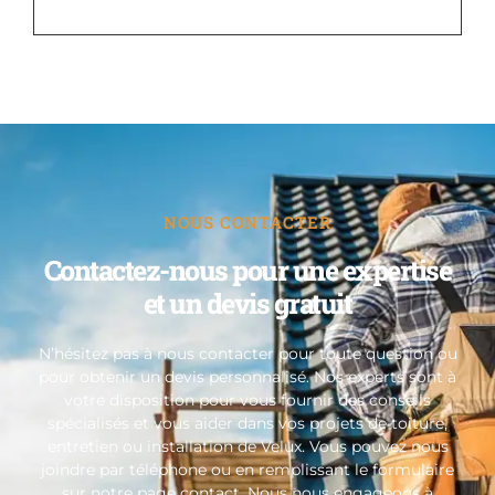
NOUS CONTACTER
Contactez-nous pour une expertise
et un devis gratuit
N’hésitez pas à nous contacter pour toute question ou
pour obtenir un devis personnalisé. Nos experts sont à
votre disposition pour vous fournir des conseils
spécialisés et vous aider dans vos projets de toiture,
entretien ou installation de Velux. Vous pouvez nous
joindre par téléphone ou en remplissant le formulaire
sur notre page contact. Nous nous engageons à