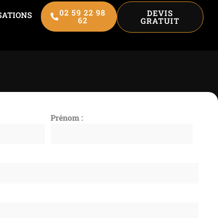
02 59 22 98
DEVIS
SATIONS
62
GRATUIT
Prénom :