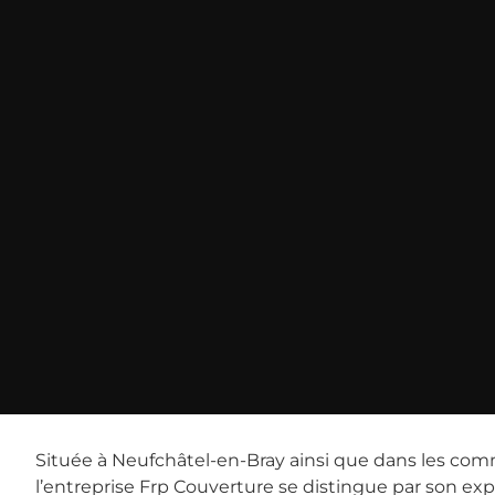
Située à Neufchâtel-en-Bray ainsi que dans les com
l’entreprise Frp Couverture se distingue par son expe