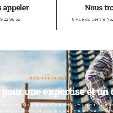
 appeler
Nous tr
9 22 98 62
8 Rue du Centre, 76
NOUS CONTACTER
pour une expertise et un d
pour obtenir un devis personnalisé. Nos experts sont à v
ntretien ou installation de Velux. Vous pouvez nous joind