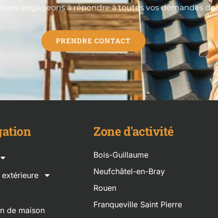
 nous engageons à répondre à toutes vos demandes dans 
PRENDRE CONTACT
ation
Zone d'activité
Bois-Guillaume
Neufchâtel-en-Bray
n extérieure
Rouen
Franqueville Saint Pierre
on de maison