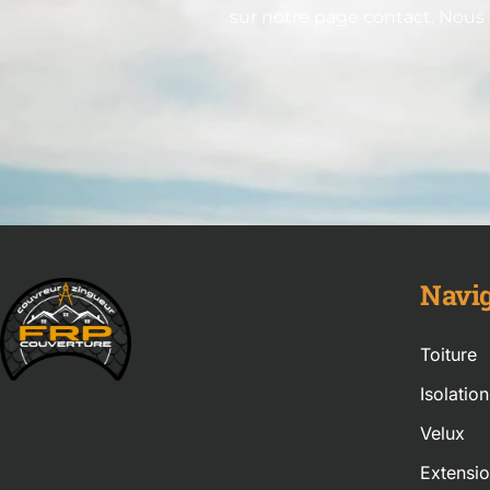
sur notre page contact. Nous
Navig
Toiture
Isolatio
Velux
Extensi