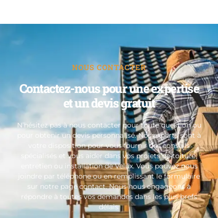
NOUS CONTACTER
Contactez-nous pour une expertise
et un devis gratuit
N’hésitez pas à nous contacter pour toute question ou
pour obtenir un devis personnalisé. Nos experts sont à
votre disposition pour vous fournir des conseils
spécialisés et vous aider dans vos projets de toiture,
entretien ou installation de Velux. Vous pouvez nous
joindre par téléphone ou en remplissant le formulaire
sur notre page contact. Nous nous engageons à
répondre à toutes vos demandes dans les plus brefs
délais.