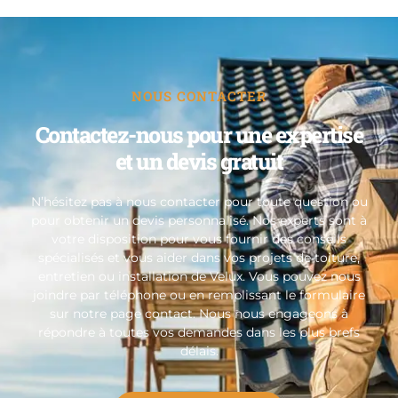
NOUS CONTACTER
Contactez-nous pour une expertise
et un devis gratuit
N’hésitez pas à nous contacter pour toute question ou
pour obtenir un devis personnalisé. Nos experts sont à
votre disposition pour vous fournir des conseils
spécialisés et vous aider dans vos projets de toiture,
entretien ou installation de Velux. Vous pouvez nous
joindre par téléphone ou en remplissant le formulaire
sur notre page contact. Nous nous engageons à
répondre à toutes vos demandes dans les plus brefs
délais.