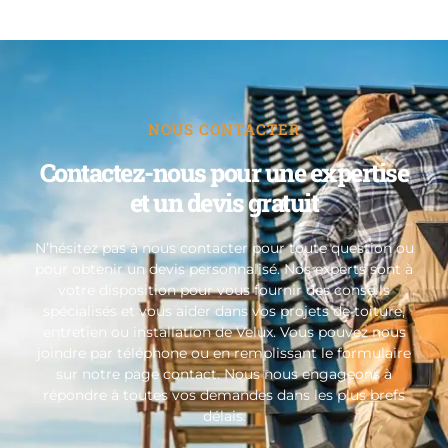
NOUS CONTACTER
Contactez-nous pour une expertise
et un devis gratuit
N’hésitez pas à nous contacter pour toute question ou
pour obtenir un devis personnalisé. Nos experts sont à
votre disposition pour vous fournir des conseils
spécialisés et vous aider dans vos projets de toiture,
entretien ou installation de Velux. Vous pouvez nous
joindre par téléphone ou en remplissant le formulaire
sur notre page contact. Nous nous engageons à
répondre à toutes vos demandes dans les plus brefs
délais.