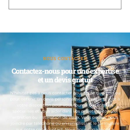
NOUS CONTACTER
Contactez-nous pour une expertise
et un devis gratuit
N’hésitez pas à nous contacter pour toute question ou
pour obtenir un devis personnalisé. Nos experts sont à
votre disposition pour vous fournir des conseils
spécialisés et vous aider dans vos projets de toiture,
entretien ou installation de Velux. Vous pouvez nous
joindre par téléphone ou en remplissant le formulaire
sur notre page contact. Nous nous engageons à