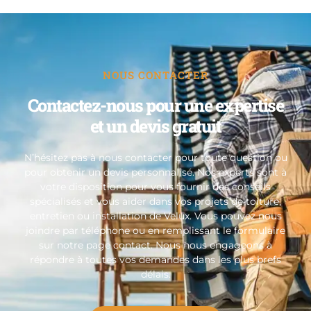
NOUS CONTACTER
Contactez-nous pour une expertise
et un devis gratuit
N’hésitez pas à nous contacter pour toute question ou
pour obtenir un devis personnalisé. Nos experts sont à
votre disposition pour vous fournir des conseils
spécialisés et vous aider dans vos projets de toiture,
entretien ou installation de Velux. Vous pouvez nous
joindre par téléphone ou en remplissant le formulaire
sur notre page contact. Nous nous engageons à
répondre à toutes vos demandes dans les plus brefs
délais.