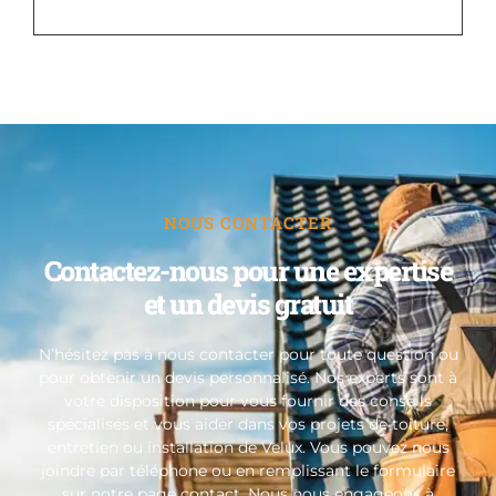
NOUS CONTACTER
Contactez-nous pour une expertise
et un devis gratuit
N’hésitez pas à nous contacter pour toute question ou
pour obtenir un devis personnalisé. Nos experts sont à
votre disposition pour vous fournir des conseils
spécialisés et vous aider dans vos projets de toiture,
entretien ou installation de Velux. Vous pouvez nous
joindre par téléphone ou en remplissant le formulaire
sur notre page contact. Nous nous engageons à